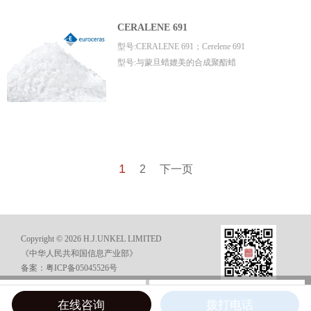
CERALENE 691
型号:CERALENE 691；Cerelene 691
型号:与蒙旦蜡媲美的合成聚酯蜡
1
2
下一页
Copyright © 2026 H.J.UNKEL LIMITED
《中华人民共和国信息产业部》
备案：粤ICP备05045526号
在线咨询
电话咨询
在线咨询
拨打电话