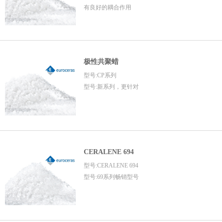
有良好的耦合作用
极性共聚蜡
型号:CP系列
型号:新系列，更针对
CERALENE 694
型号:CERALENE 694
型号:69系列畅销型号