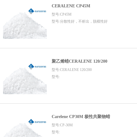
CERALENE CP45M
型号:CP45M
型号:分散性好，不析出，脱模性好
聚乙烯蜡CERALENE 120/200
型号:CERALENE 120/200
型号:
Carelene CP30M 极性共聚物蜡
型号:CP-30M
型号: