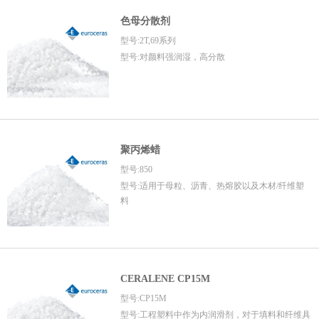
色母分散剂
型号:2T,69系列
型号:对颜料强润湿，高分散
聚丙烯蜡
型号:850
型号:适用于母粒、沥青、热熔胶以及木材/纤维塑
料
CERALENE CP15M
型号:CP15M
型号:工程塑料中作为内润滑剂，对于填料和纤维具