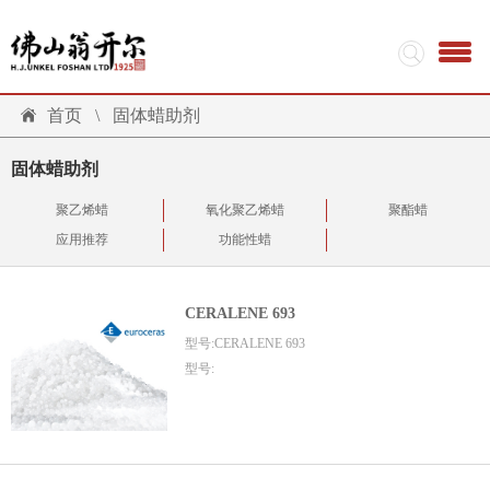
首页
\
固体蜡助剂
固体蜡助剂
聚乙烯蜡
氧化聚乙烯蜡
聚酯蜡
应用推荐
功能性蜡
CERALENE 693
型号:CERALENE 693
型号: