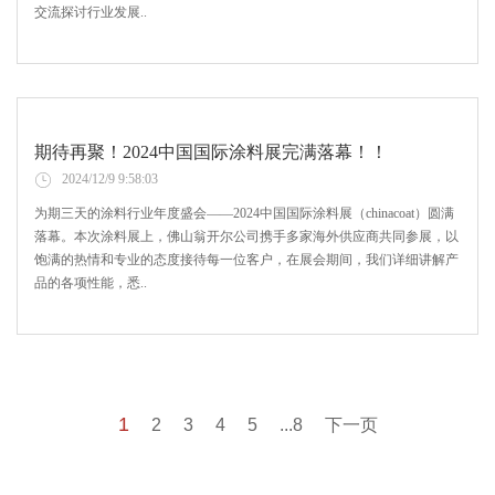
交流探讨行业发展..
期待再聚！2024中国国际涂料展完满落幕！！
2024/12/9 9:58:03
为期三天的涂料行业年度盛会——2024中国国际涂料展（chinacoat）圆满
落幕。本次涂料展上，佛山翁开尔公司携手多家海外供应商共同参展，以
饱满的热情和专业的态度接待每一位客户，在展会期间，我们详细讲解产
品的各项性能，悉..
1
2
3
4
5
...8
下一页