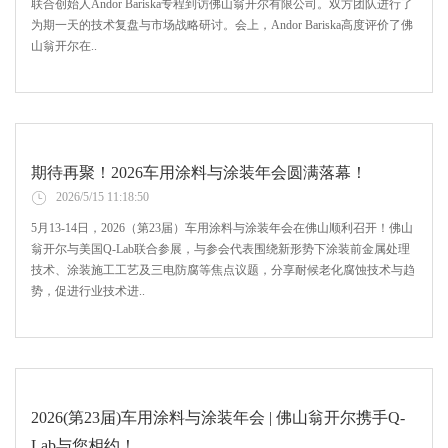
联合创始人Andor Bariska专程到访佛山翁开尔有限公司。双方团队进行了
为期一天的技术复盘与市场战略研讨。会上，Andor Bariska高度评价了佛
山翁开尔在..
期待再聚！2026车用涂料与涂装年会圆满落幕！
2026/5/15 11:18:50
5月13-14日，2026（第23届）车用涂料与涂装年会在佛山顺利召开！佛山
翁开尔与美国Q-Lab联合参展，与参会代表围绕新形势下涂装前金属处理
技术、涂装施工工艺及三电防腐等焦点议题，分享耐候老化腐蚀技术与趋
势，促进行业技术进..
2026(第23届)车用涂料与涂装年会 | 佛山翁开尔携手Q-
Lab与您相约！