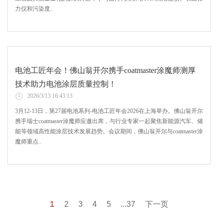
力仪和污染度..
电池工匠年会！佛山翁开尔携手coatmaster涂魔师测厚
技术助力电池涂层质量控制！
2026/3/13 16:43:13
3月12-13日，第27届电池系列-电池工匠年会2026在上海举办。佛山翁开尔
携手瑞士coatmaster涂魔师应邀出席，与行业专家一起聚焦新能源汽车、储
能等领域高性能涂层技术发展趋势。会议期间，佛山翁开尔与coatmaster涂
魔师重点..
1
2
3
4
5
...37
下一页