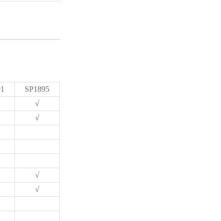
91
SP1895
√
√
√
√