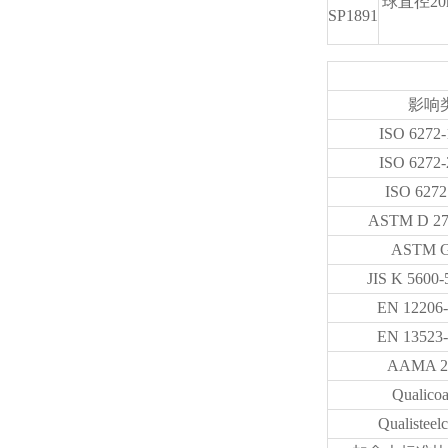
球直径20
SP1891
影响
ISO 6272
ISO 6272
ISO 627
ASTM D 2
ASTM G
JIS K 5600
EN 12206
EN 13523
AAMA 2
Qualicoa
Qualisteel