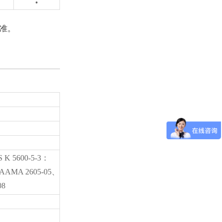
•
准。
 K 5600-5-3：
、AAMA 2605-05、
08