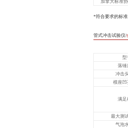
加拿大标准协
*符合要求的标
管式冲击试验仪
型
落锤
冲击
模座凹
满足
最大测
气泡