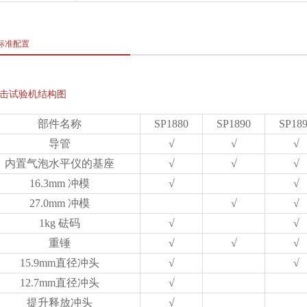
标准配置
锤冲击试验机结构图
部件名称
SP1880
SP1890
SP18
导管
√
√
√
内置气泡水平仪的基座
√
√
√
16.3mm 冲模
√
√
27.0mm 冲模
√
√
1kg 砝码
√
√
重锤
√
√
√
15.9mm直径冲头
√
√
12.7mm直径冲头
√
提升释放冲头
√