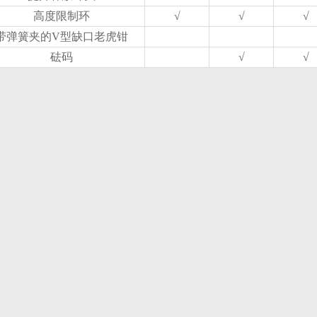
高度限制环
√
√
√
带弹簧夹的V型缺口老虎钳
砝码
√
√