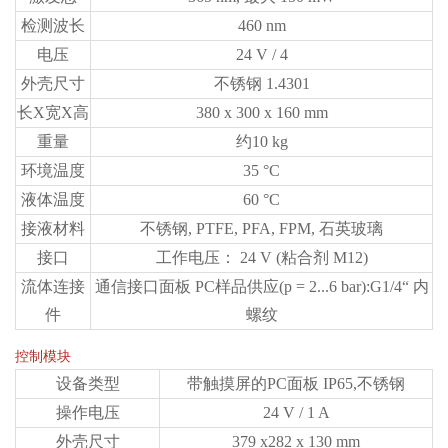
检测波长
460 nm
电压
24 V / 4
外壳尺寸
不锈钢 1.4301
长X宽X高
380 x 300 x 160 mm
重量
约10 kg
环境温度
35 °C
液体温度
60 °C
接液材料
不锈钢, PTFE, PFA, FPM, 石英玻璃
接口
工作电压： 24 V (粘合剂 M12)
流体连接
通信接口面板 PC样品供应(p = 2...6 bar):G1/4“ 内
件
螺纹
控制模块
设备类型
带触摸屏的PC面板 IP65,不锈钢
操作电压
24 V / 1 A
外壳尺寸
379 x282 x 130 mm