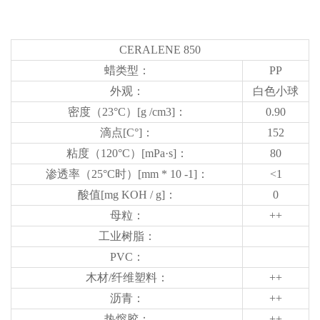
CERALENE 850
蜡类型：
PP
外观：
白色小球
密度（23°C）[g /cm3]：
0.90
滴点[C°]：
152
粘度（120°C）[mPa·s]：
80
渗透率（25°C时）[mm * 10 -1]：
<1
酸值[mg KOH / g]：
0
母粒：
++
工业树脂：
PVC：
木材/纤维塑料：
++
沥青：
++
热熔胶：
++