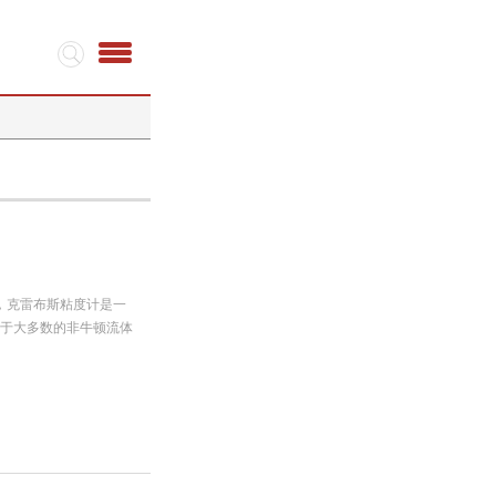
标准，克雷布斯粘度计是一
适用于大多数的非牛顿流体