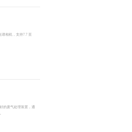
高光谱相机，支持7.7 至
好的废气处理装置，通
。