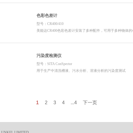
色彩色差计
型号：CR400/410
美能达CR400色彩色差计安装了多种配件，可用于多种物体
污染度检测仪
型号：SITA ConSpector
用于生产中清洗槽液、污水分析、溶液分析的污染度测试
1
2
3
4
...4
下一页
H.J.UNKEL LIMITED