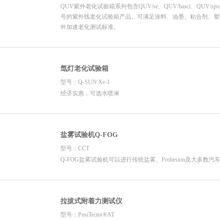
QUV紫外老化试验箱系列包含QUV/se、QUV/basci、QUV/spr
号的紫外线老化试验箱产品。可满足涂料、油墨、粘合剂、塑
外加速老化测试标准。
氙灯老化试验箱
型号：Q-SUN Xe-1
经济实惠，可选水喷淋
盐雾试验机Q-FOG
型号：CCT
Q-FOG盐雾试验机可以进行传统盐雾、Prohesion及大多数
拉拔式附着力测试仪
型号：PosiTector®AT