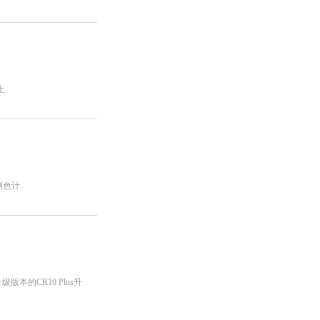
上
测色计
本的CR10 Plus升