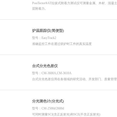
PosiTector®AT拉拔式附着力测试仪可测量金属、木材、混
层附着力。
炉温跟踪仪(简便型)
型号：EasyTrack2
准确监控工件在通过烘炉时工件的真实温度
台式分光色差仪
型号：CM-3600A,CM-3610A
台式分光色差仪用在各领域的研究活动、开发部门、质量管理
分光测色计(分光式)
型号：CM-2500d/2600d
可同时测量SCI(含正反射光)和SCE(不含正反射光)