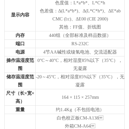
色度值：L*a*b*、L*C*h
色差值：Δ(L*a*b*)、Δ(L*C*h*)、ΔE*ab
显示内容
CMC (l:c)、ΔE00 (CIE 2000)
其他：FF值、折线图
内存
440组（全部标准及样品数据）
端口
RS-232C
电源
4节AA碱性或镍氢电池、交流适配器
操作温湿度范
0°C～40°C，相对湿度85%以下（35°C），
围
无凝露
储存温湿度范
-20～45°C，相对湿度85%以下（35°C），无
围
凝露
尺寸（长×宽×
164 × 115 × 257mm
高）
重量
约1.4Kg（不包括电池）
白色校正板CM-A138
外箱CM-A64