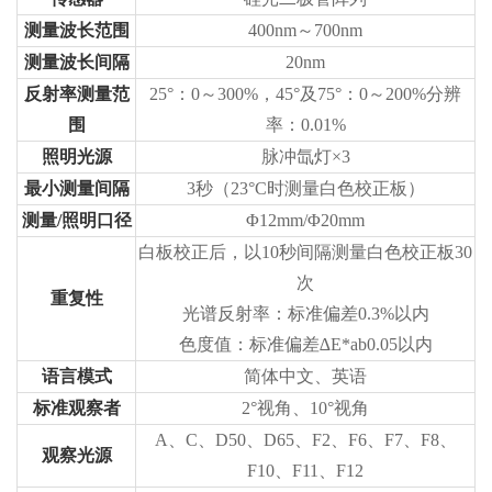
测量波长范围
400nm～700nm
测量波长间隔
20nm
反射率测量范
25°：0～300%，45°及75°：0～200%分辨
围
率：0.01%
照明光源
脉冲氙灯×3
最小测量间隔
3秒（23°C时测量白色校正板）
测量/照明口径
Φ12mm/Φ20mm
白板校正后，以10秒间隔测量白色校正板30
次
重复性
光谱反射率：标准偏差0.3%以内
色度值：标准偏差∆E*ab0.05以内
语言模式
简体中文、英语
标准观察者
2°视角、10°视角
A、C、D50、D65、F2、F6、F7、F8、
观察光源
F10、F11、F12