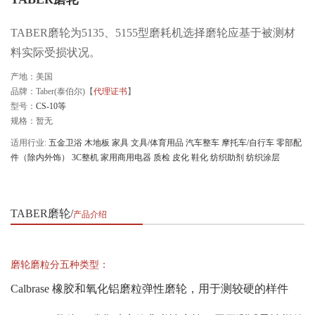
TABER磨轮为5135、5155型磨耗机选择磨轮应基于被测材
料实际受损状况。
产地：美国
品牌：Taber(泰伯尔)【
代理证书
】
型号：
CS-10等
规格：暂无
适用行业:
五金卫浴
木地板
家具
文具/体育用品
汽车整车
摩托车/自行车
零部配
件（除内外饰）
3C整机
家用商用电器
质检
皮化
鞋化
纺织助剂
纺织涂层
TABER磨轮
产品介绍
磨轮磨粒分五种类型：
Calbrase 橡胶和氧化铝磨粒弹性磨轮，用于测较硬的样件