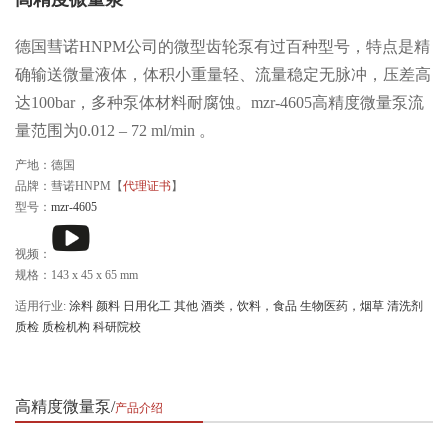
德国彗诺HNPM公司的微型齿轮泵有过百种型号，特点是精
确输送微量液体，体积小重量轻、流量稳定无脉冲，压差高
达100bar，多种泵体材料耐腐蚀。mzr-4605高精度微量泵流
量范围为0.012 – 72 ml/min 。
产地：德国
品牌：彗诺HNPM【
代理证书
】
型号：
mzr-4605
视频：
规格：143 x 45 x 65 mm
适用行业:
涂料
颜料
日用化工
其他
酒类，饮料，食品
生物医药，烟草
清洗剂
质检
质检机构
科研院校
高精度微量泵
产品介绍