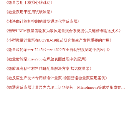
《微量泵用于模拟心脏跳动》
《微量泵用于医用试纸涂层》
《浅谈由计算机控制的微型通道化学反应器》
《彗诺HNPM微量齿轮泵为液体定量混合系统提供关键精准输送技术》
《小型微量计量泵在COVID-19疫苗研究和生产发挥重要的作用》
《微量齿轮泵mzr-7245和mzr-4622在全自动密度测定中的应用》
《微量齿轮泵mzr-2965在焊丝表面处理中的应用》
《微胶囊高粘性材料精确配量解决方案|彗诺微量泵》
《微反应生产技术专用精准计量泵-德国彗诺微量泵应用案例》
《微通道反应器计量泵内含瑞士诺华制药、Microinnova等成功集成案例》