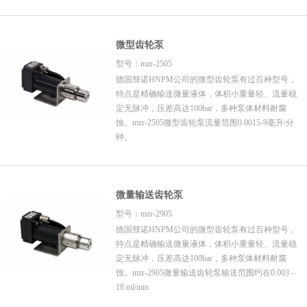
微型齿轮泵
型号：mzr-2505
德国彗诺HNPM公司的微型齿轮泵有过百种型号，
特点是精确输送微量液体，体积小重量轻、流量稳
定无脉冲，压差高达100bar，多种泵体材料耐腐
蚀。mzr-2505微型齿轮泵流量范围0.0015-9毫升/分
钟。
微量输送齿轮泵
型号：mzr-2905
德国彗诺HNPM公司的微型齿轮泵有过百种型号，
特点是精确输送微量液体，体积小重量轻、流量稳
定无脉冲，压差高达100bar，多种泵体材料耐腐
蚀。mzr-2905微量输送齿轮泵输送范围约在0.003 –
18 ml/min