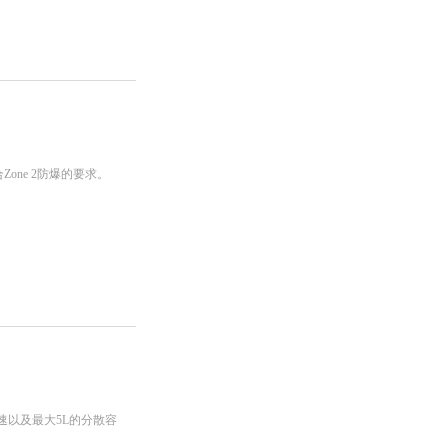
合Zone 2防爆的要求。
pm的转速以及最大5L的分散容